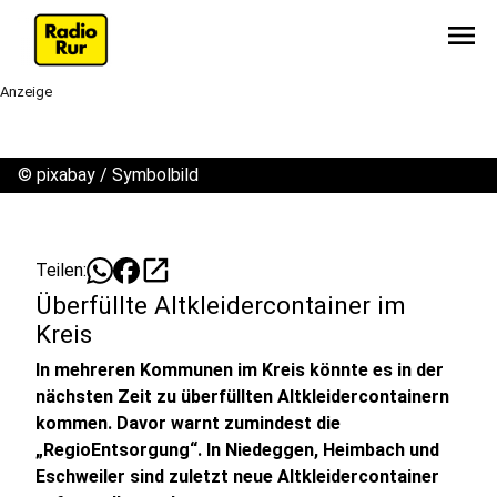
menu
Anzeige
©
pixabay / Symbolbild
open_in_new
Teilen:
Überfüllte Altkleidercontainer im
Kreis
In mehreren Kommunen im Kreis könnte es in der
nächsten Zeit zu überfüllten Altkleidercontainern
kommen. Davor warnt zumindest die
„RegioEntsorgung“. In Niedeggen, Heimbach und
Eschweiler sind zuletzt neue Altkleidercontainer