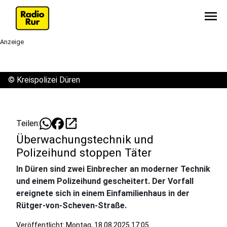
menu
Anzeige
©
Kreispolizei Düren
open_in_new
Teilen:
Überwachungstechnik und
Polizeihund stoppen Täter
In Düren sind zwei Einbrecher an moderner Technik
und einem Polizeihund gescheitert. Der Vorfall
ereignete sich in einem Einfamilienhaus in der
Rütger-von-Scheven-Straße.
Veröffentlicht:
Montag, 18.08.2025 17:05