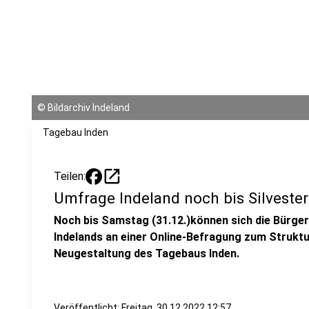
©
Bildarchiv Indeland
Tagebau Inden
open_in_new
Teilen:
Umfrage Indeland noch bis Silvester
Noch bis Samstag (31.12.)können sich die Bürge
Indelands an einer Online-Befragung zum Struktu
Neugestaltung des Tagebaus Inden.
Veröffentlicht:
Freitag, 30.12.2022 12:57