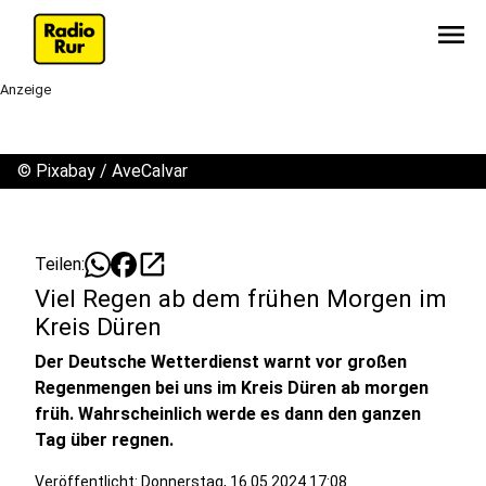
menu
Anzeige
©
Pixabay / AveCalvar
open_in_new
Teilen:
Viel Regen ab dem frühen Morgen im
Kreis Düren
Der Deutsche Wetterdienst warnt vor großen
Regenmengen bei uns im Kreis Düren ab morgen
früh. Wahrscheinlich werde es dann den ganzen
Tag über regnen.
Veröffentlicht:
Donnerstag, 16.05.2024 17:08