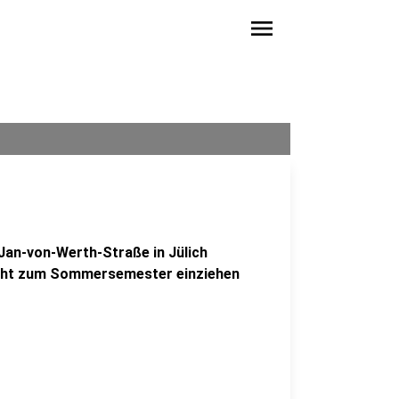
menu
an-von-Werth-Straße in Jülich
nicht zum Sommersemester einziehen