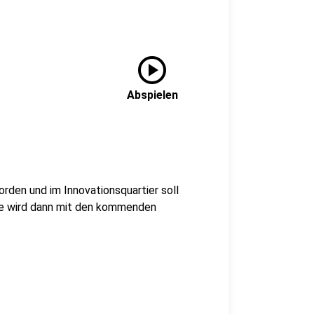
play_circle
Abspielen
rden und im Innovationsquartier soll
ie wird dann mit den kommenden