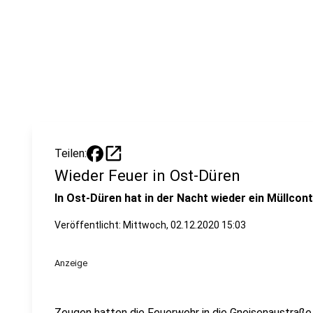
open_in_new
Teilen:
Wieder Feuer in Ost-Düren
In Ost-Düren hat in der Nacht wieder ein Müllcon
Veröffentlicht:
Mittwoch, 02.12.2020 15:03
Anzeige
Zeugen hatten die Feuerwehr in die Gneisenaustraße