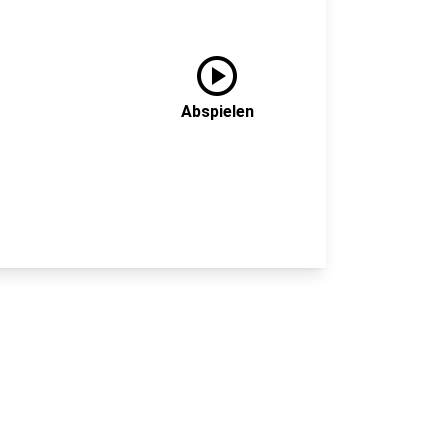
play_circle
Abspielen