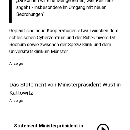
„Da können wir eine Menge lernen, was Resilienz
angeht - insbesondere im Umgang mit neuen
Bedrohungen“
Geplant sind neue Kooperationen etwa zwischen dem
schlesischen Cyberzentrum und der Ruhr-Universität
Bochum sowie zwischen der Spezialklinik und dem
Universitätsklinikum Münster.
Anzeige
Das Statement von Ministerpräsident Wüst in
Kattowitz
Anzeige
play_circle
Statement Ministerpräsident in